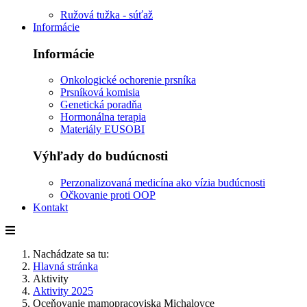
Ružová tužka - súťaž
Informácie
Informácie
Onkologické ochorenie prsníka
Prsníková komisia
Genetická poradňa
Hormonálna terapia
Materiály EUSOBI
Výhľady do budúcnosti
Perzonalizovaná medicína ako vízia budúcnosti
Očkovanie proti OOP
Kontakt
Nachádzate sa tu:
Hlavná stránka
Aktivity
Aktivity 2025
Oceňovanie mamopracoviska Michalovce