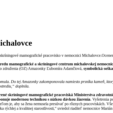
ichalovce
ríningové mamografické pracovisko v nemocnici Michalovce.Ocenenie
 stredu mamografické a skríningové centrum michalovskej nemocni
keho združenia (OZ) Amazonky Ľubomíra Adamčiová,
symbolická soška
la. Do tej Amazonky zakomponovala namiesto prsníka kameň, ktorý s
strediu,“ doplnila.
rené skríningové mamografické pracoviská Ministerstva zdravotníc
ponuje modernou technikou s nízkou dávkou žiarenia
. Vyšetrenia p
ieľom je, aby sa žena nemusela presúvať po rôznych pracoviskách. Všet
a rýchlej a kvalitnej starostlivosti,“ uviedol riaditeľ nemocnice Marián