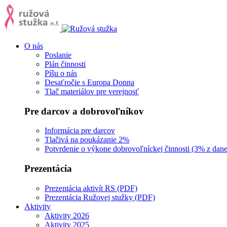
O nás
Poslanie
Plán činnosti
Píšu o nás
Desaťročie s Europa Donna
Tlač materiálov pre verejnosť
Pre darcov a dobrovoľníkov
Informácia pre darcov
Tlačivá na poukázanie 2%
Potvrdenie o výkone dobrovoľníckej činnosti (3% z dane
Prezentácia
Prezentácia aktivít RS (PDF)
Prezentácia Ružovej stužky (PDF)
Aktivity
Aktivity 2026
Aktivity 2025