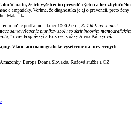
ľahnúť na to, že ich vyšetrením prevedú rýchlo a bez zbytočného
ne a empaticky. Veríme, že diagnostika je aj o prevencii, preto ženy
lnil Malaťák.
horeniu ročne podľahne takmer 1000 žien.
„Každá žena si musí
né domáce samovyšetrenie prsníkov spolu so skríningovým mamografickým
ivota,“
uviedla správkyňa Ružovej stužky Alena Kállayová.
ajiny. Vlani tam mamografické vyšetrenie na preverených
 OZ Amazonky, Europa Donna Slovakia, Ružová stužka a OZ
e