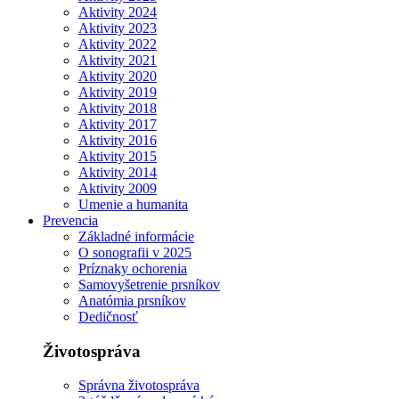
Aktivity 2024
Aktivity 2023
Aktivity 2022
Aktivity 2021
Aktivity 2020
Aktivity 2019
Aktivity 2018
Aktivity 2017
Aktivity 2016
Aktivity 2015
Aktivity 2014
Aktivity 2009
Umenie a humanita
Prevencia
Základné informácie
O sonografii v 2025
Príznaky ochorenia
Samovyšetrenie prsníkov
Anatómia prsníkov
Dedičnosť
Životospráva
Správna životospráva