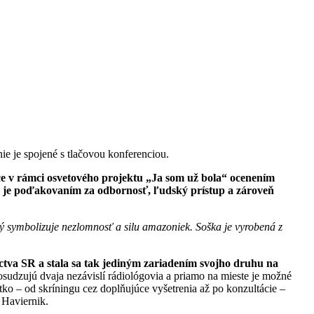
 je spojené s tlačovou konferenciou.
ce v rámci osvetového projektu „Ja som už bola“ ocenením
 je poďakovaním za odbornosť, ľudský prístup a zároveň
ymbolizuje nezlomnosť a silu amazoniek. Soška je vyrobená z
tva SR a stala sa tak jediným zariadením svojho druhu na
osudzujú dvaja nezávislí rádiológovia a priamo na mieste je možné
ko – od skríningu cez doplňujúce vyšetrenia až po konzultácie –
 Haviernik.