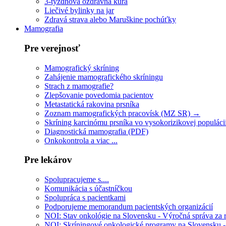
3-týždňová ozdravná kúra
Liečivé bylinky na jar
Zdravá strava alebo Maruškine pochúťky
Mamografia
Pre verejnosť
Mamografický skríning
Zahájenie mamografického skríningu
Strach z mamografie?
Zlepšovanie povedomia pacientov
Metastatická rakovina prsníka
Zoznam mamografických pracovísk (MZ SR) →
Skríning karcinómu prsníka vo vysokorizikovej populáci
Diagnostická mamografia (PDF)
Onkokontrola a viac ...
Pre lekárov
Spolupracujeme s....
Komunikácia s účastníčkou
Spolupráca s pacientkami
Podporujeme memorandum pacientských organizácií
NOI: Stav onkológie na Slovensku - Výročná správa za
NOI: Skríningové onkologické programy na Slovensku 