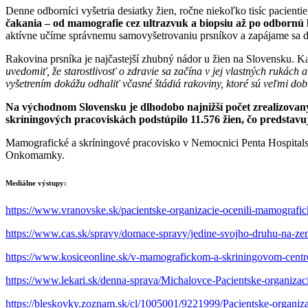
Denne odborníci vyšetria desiatky žien, ročne niekoľko tisíc pacient
čakania – od mamografie cez ultrazvuk a biopsiu až po odbornú 
aktívne učíme správnemu samovyšetrovaniu prsníkov a zapájame sa do
Rakovina prsníka je najčastejší zhubný nádor u žien na Slovensku. 
uvedomiť, že starostlivosť o zdravie sa začína v jej vlastných rukác
vyšetrením dokážu odhaliť včasné štádiá rakoviny, ktoré sú veľmi d
Na východnom Slovensku je dlhodobo najnižší počet zrealizovan
skríningových pracoviskách podstúpilo 11.576 žien, čo predstavuj
Mamografické a skríningové pracovisko v Nemocnici Penta Hospitals
Onkomamky.
Mediálne výstupy:
https://www.vranovske.sk/pacientske-organizacie-ocenili-mamografic
https://www.cas.sk/spravy/domace-spravy/jedine-svojho-druhu-na-ze
https://www.kosiceonline.sk/v-mamografickom-a-skriningovom-centr
https://www.lekari.sk/denna-sprava/Michalovce-Pacientske-organiza
https://bleskovky.zoznam.sk/cl/1005001/9221999/Pacientske-organiz