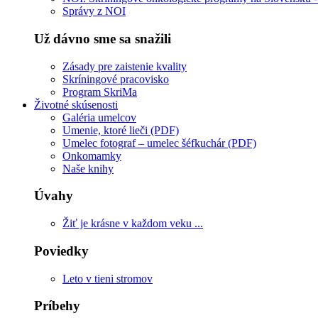
Správy z NOI
Už dávno sme sa snažili
Zásady pre zaistenie kvality
Skríningové pracovisko
Program SkriMa
Životné skúsenosti
Galéria umelcov
Umenie, ktoré lieči (PDF)
Umelec fotograf – umelec šéfkuchár (PDF)
Onkomamky
Naše knihy
Úvahy
Žiť je krásne v každom veku ...
Poviedky
Leto v tieni stromov
Príbehy